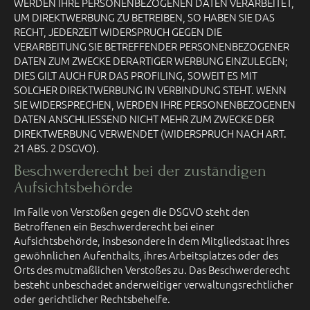
WERDEN IHRE PERSONENBEZOGENEN DATEN VERARBEITET,
UM DIREKTWERBUNG ZU BETREIBEN, SO HABEN SIE DAS
RECHT, JEDERZEIT WIDERSPRUCH GEGEN DIE
VERARBEITUNG SIE BETREFFENDER PERSONENBEZOGENER
DATEN ZUM ZWECKE DERARTIGER WERBUNG EINZULEGEN;
DIES GILT AUCH FÜR DAS PROFILING, SOWEIT ES MIT
SOLCHER DIREKTWERBUNG IN VERBINDUNG STEHT. WENN
SIE WIDERSPRECHEN, WERDEN IHRE PERSONENBEZOGENEN
DATEN ANSCHLIESSEND NICHT MEHR ZUM ZWECKE DER
DIREKTWERBUNG VERWENDET (WIDERSPRUCH NACH ART.
21 ABS. 2 DSGVO).
Beschwerde­recht bei der zuständigen
Aufsichts­behörde
Im Falle von Verstößen gegen die DSGVO steht den
Betroffenen ein Beschwerderecht bei einer
Aufsichtsbehörde, insbesondere in dem Mitgliedstaat ihres
gewöhnlichen Aufenthalts, ihres Arbeitsplatzes oder des
Orts des mutmaßlichen Verstoßes zu. Das Beschwerderecht
besteht unbeschadet anderweitiger verwaltungsrechtlicher
oder gerichtlicher Rechtsbehelfe.