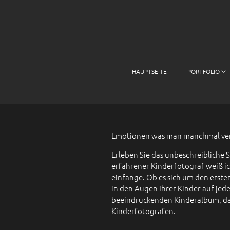
HAUPTSEITE
PORTFOLIO
Emotionen was man manchmal verg
Erleben Sie das unbeschreibliche 
erfahrener Kinderfotograf weiß ic
einfange. Ob es sich um den erste
in den Augen Ihrer Kinder auf je
beeindruckenden Kinderalbum, da
Kinderfotografen.